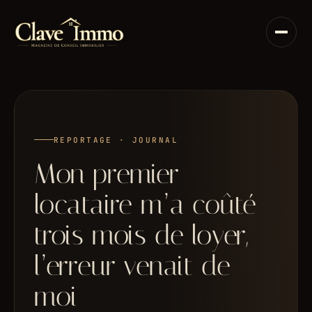
Aller
au
contenu
REPORTAGE · JOURNAL
Mon premier
locataire m’a coûté
trois mois de loyer,
l’erreur venait de
moi